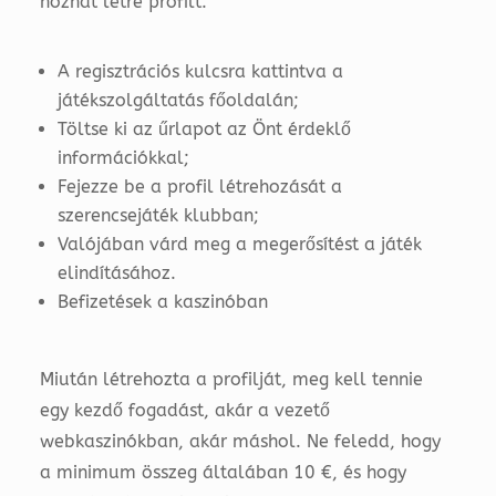
hozhat létre profilt:
A regisztrációs kulcsra kattintva a
játékszolgáltatás főoldalán;
Töltse ki az űrlapot az Önt érdeklő
információkkal;
Fejezze be a profil létrehozását a
szerencsejáték klubban;
Valójában várd meg a megerősítést a játék
elindításához.
Befizetések a kaszinóban
Miután létrehozta a profilját, meg kell tennie
egy kezdő fogadást, akár a vezető
webkaszinókban, akár máshol. Ne feledd, hogy
a minimum összeg általában 10 €, és hogy