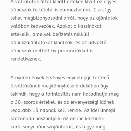
A vállalatok által kínált értéken kívül az egyes
bónuszok feltételei is elemezhetőek. Csak így
lehet megbizonyosodni arról, hogy az ajánlatok
valóban kedvezőek. Azokat a kaszinókat
értékelik, amelyek befizetés nélküli
bónuszajánlatokat kínálnak, és az üdvözlő
bónuszok mellett fix promóciókkal is
rendelkeznek.
A nyeremények érvényes egyenleggé történő
átváltásának megkönnyítése érdekében úgy
tekintik, hogy a forintosítás nem haladhatja meg
a 20-szoros értéket, és az érvényességi időnek
legalább 15 napnak kell lennie. Az idei ünnepi
szezonban használja ki az online kaszinók
karácsonyi bónuszajánlatait, és tegye még