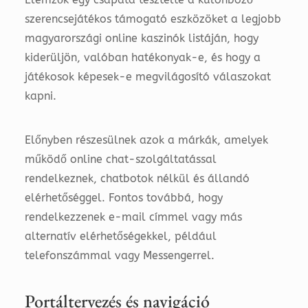
szerencsejátékos támogató eszközöket a legjobb
magyarországi online kaszinók listáján, hogy
kiderüljön, valóban hatékonyak-e, és hogy a
játékosok képesek-e megvilágosító válaszokat
kapni.
Előnyben részesülnek azok a márkák, amelyek
működő online chat-szolgáltatással
rendelkeznek, chatbotok nélkül és állandó
elérhetőséggel. Fontos továbbá, hogy
rendelkezzenek e-mail címmel vagy más
alternatív elérhetőségekkel, például
telefonszámmal vagy Messengerrel.
Portáltervezés és navigáció