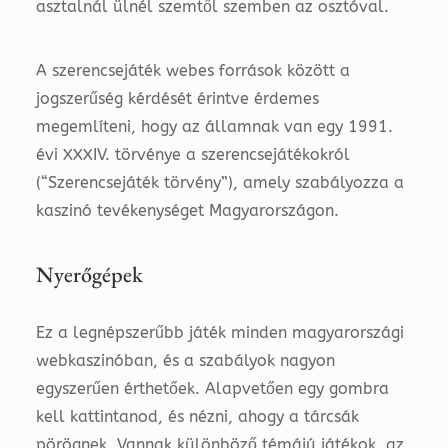
asztalnál ülnél szemtől szemben az osztóval.
A szerencsejáték webes források között a
jogszerűség kérdését érintve érdemes
megemlíteni, hogy az államnak van egy 1991.
évi XXXIV. törvénye a szerencsejátékokról
(“Szerencsejáték törvény”), amely szabályozza a
kaszinó tevékenységet Magyarországon.
Nyerőgépek
Ez a legnépszerűbb játék minden magyarországi
webkaszinóban, és a szabályok nagyon
egyszerűen érthetőek. Alapvetően egy gombra
kell kattintanod, és nézni, ahogy a tárcsák
pörögnek. Vannak különböző témájú játékok, az