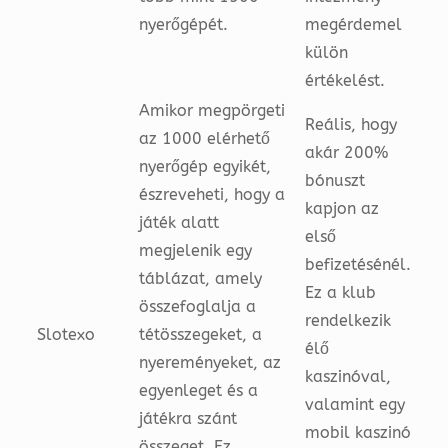
nyerőgépét.
megérdemel
külön
értékelést.
Amikor megpörgeti
Reális, hogy
az 1000 elérhető
akár 200%
nyerőgép egyikét,
bónuszt
észreveheti, hogy a
kapjon az
játék alatt
első
megjelenik egy
befizetésénél.
táblázat, amely
Ez a klub
összefoglalja a
rendelkezik
Slotexo
tétösszegeket, a
élő
nyereményeket, az
kaszinóval,
egyenleget és a
valamint egy
játékra szánt
mobil kaszinó
összeget. Ez