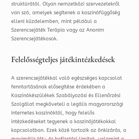
struktúrától. Olyan nemzetközi szervezetekről
van szó, amelyek segítenek a kaszinófüggőség
elleni küzdelemben, mint például a
Szerencsejáték Terápia vagy az Anonim
Szerencsejátékosok.
Felelősségteljes játékintézkedések
A szerencsejátékkal való egészséges kapcsolat
fenntartásának elősegítése érdekében a
Kaszinókészülékek Szabályozási és Ellenőrzési
Szolgálat megköveteli a legális magyarországi
internetes kaszinóktól, hogy felelős
intézkedéseket tegyenek a kaszinójátékokkal
kapcsolatban. Ezek közé tartozik az önkizárás, a
maximális tét- és befizetési limitek, valamint a