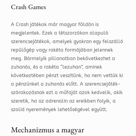
Crash Games
A Crash játékok már magyar földön is
megjelentek. Ezek a tétszorzókon alapuló
szerencsejátékok, amelyek gyakran egy felszálló
repülőgép vagy rakéta formájában jelennek
meg. Bármelyik pillanatban bekövetkezhet a
zuhanás, és a rakéta “lezuhan”, aminek
következtében pénzt veszítünk, ha nem vettük ki
a pénzünket a zuhanás előtt. A szerencsejáték-
szórakozásnak ezt a műfaját azok kedvelik, akik
szeretik, ha az adrenalin az ereikben folyik, a
szolid nyeremények lehetőségével együtt.
Mechanizmus a magyar