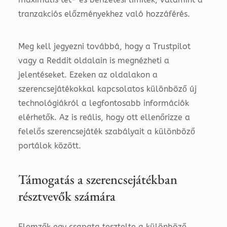
tranzakciós előzményekhez való hozzáférés.
Meg kell jegyezni továbbá, hogy a Trustpilot
vagy a Reddit oldalain is megnézheti a
jelentéseket. Ezeken az oldalakon a
szerencsejátékokkal kapcsolatos különböző új
technológiákról a legfontosabb információk
elérhetők. Az is reális, hogy ott ellenőrizze a
felelős szerencsejáték szabályait a különböző
portálok között.
Támogatás a szerencsejátékban
résztvevők számára
Elemzők egy csapata tesztelte a különböző