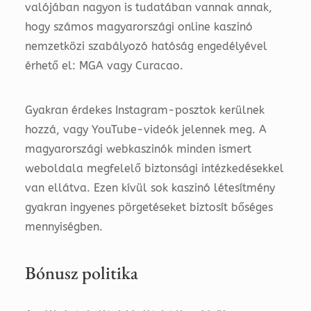
valójában nagyon is tudatában vannak annak,
hogy számos magyarországi online kaszinó
nemzetközi szabályozó hatóság engedélyével
érhető el: MGA vagy Curacao.
Gyakran érdekes Instagram-posztok kerülnek
hozzá, vagy YouTube-videók jelennek meg. A
magyarországi webkaszinók minden ismert
weboldala megfelelő biztonsági intézkedésekkel
van ellátva. Ezen kívül sok kaszinó létesítmény
gyakran ingyenes pörgetéseket biztosít bőséges
mennyiségben.
Bónusz politika