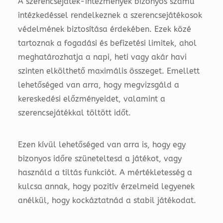
A szerencsejáték-intézmények bizonyos számú
intézkedéssel rendelkeznek a szerencsejátékosok
védelmének biztosítása érdekében. Ezek közé
tartoznak a fogadási és befizetési limitek, ahol
meghatározhatja a napi, heti vagy akár havi
szinten elkölthető maximális összeget. Emellett
lehetőséged van arra, hogy megvizsgáld a
kereskedési előzményeidet, valamint a
szerencsejátékkal töltött időt.
Ezen kívül lehetőséged van arra is, hogy egy
bizonyos időre szüneteltesd a játékot, vagy
használd a tiltás funkciót. A mértékletesség a
kulcsa annak, hogy pozitív érzelmeid legyenek
anélkül, hogy kockáztatnád a stabil játékodat.