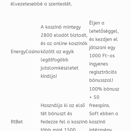
élvezetesebbé a szentestét.
Éljen a
A kaszinó mintegy
lehetőséggel,
2800 eladót biztosít,
és kezdjen el
és az online kaszinók
játszani egy
EnergyCasino
között az egyik
1000 Ft-os
legátfogóbb
ingyenes
jutalomkészletet
regisztrációs
kínálja!
bónusszal!
100% bónusz
+ 50
Használja ki az első
freespins.
tét bónuszt és
Soft ebben a
RtBet
fedezze fel a kaszinó
kaszinó
több mint 1500
intézmény