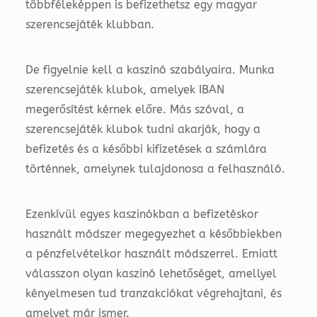
többféleképpen is befizethetsz egy magyar
szerencsejáték klubban.
De figyelnie kell a kaszinó szabályaira. Munka
szerencsejáték klubok, amelyek IBAN
megerősítést kérnek előre. Más szóval, a
szerencsejáték klubok tudni akarják, hogy a
befizetés és a későbbi kifizetések a számlára
történnek, amelynek tulajdonosa a felhasználó.
Ezenkívül egyes kaszinókban a befizetéskor
használt módszer megegyezhet a későbbiekben
a pénzfelvételkor használt módszerrel. Emiatt
válasszon olyan kaszinó lehetőséget, amellyel
kényelmesen tud tranzakciókat végrehajtani, és
amelyet már ismer.